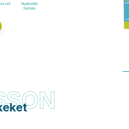
cs ízű
Nyákoldó
hatású
SSON
keket