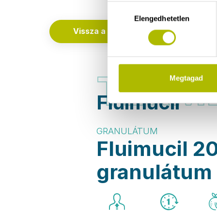
Hozzájárulás
Elengedhetetlen
kiválasztása
Vissza a Tünetekhez
TERM
Megtagad
Fluimucil
GRANULÁTUM
Fluimucil 2
granulátum