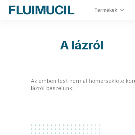
Skip
Termékek
to
main
content
Fever
A lázról
Az emberi test normál hőmérséklete körü
lázról beszélünk.