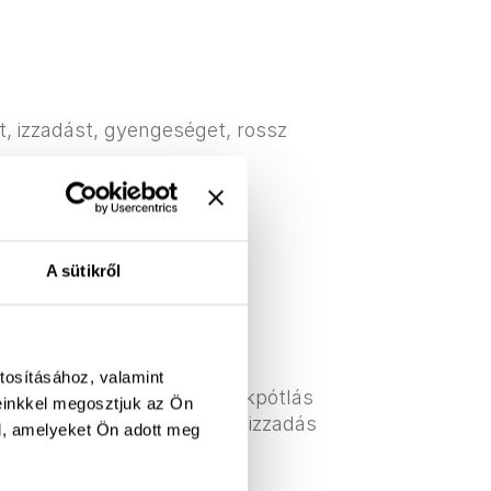
st, izzadást, gyengeséget, rossz
A sütikről
ontos
tosításához, valamint
elő hidratálása – A folyadékpótlás
einkkel megosztjuk az Ön
regenerációhoz, különösen izzadás
l, amelyeket Ön adott meg