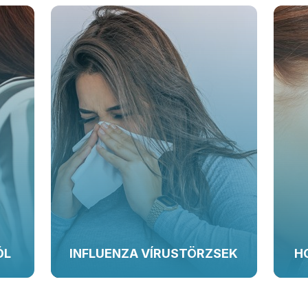
ÓL
INFLUENZA VÍRUSTÖRZSEK
H