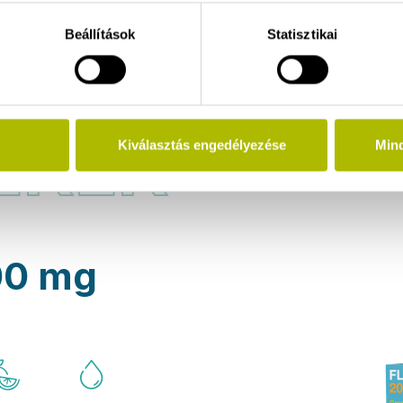
Beállítások
Statisztikai
ÉKEK
Kiválasztás engedélyezése
Min
00 mg