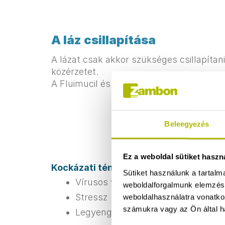
A láz csillapítása
A lázat csak akkor szükséges csillapítani
közérzetet.
A Fluimucil és a Rhinofluimucil nem rende
Beleegyezés
Ez a weboldal sütiket haszn
Kockázati tényezők
Sütiket használunk a tartal
Vírusos vagy bakteriális fertőzéseks
weboldalforgalmunk elemzésé
Stressz​
weboldalhasználatra vonatko
számukra vagy az Ön által ha
Legyengült immunrendszer