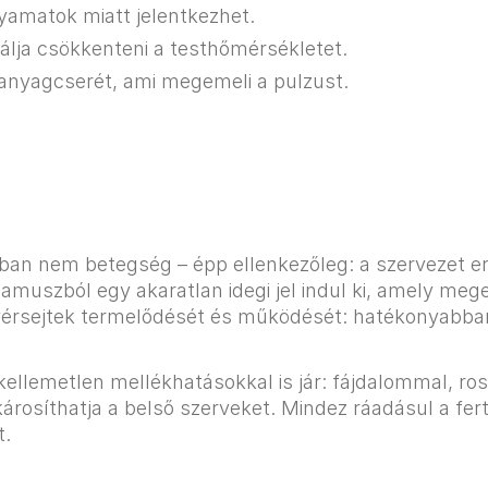
yamatok miatt jelentkezhet. ​
bálja csökkenteni a testhőmérsékletet.
z anyagcserét, ami megemeli a pulzust.
ában nem betegség – épp ellenkezőleg: a szervezet e
talamuszból egy akaratlan idegi jel indul ki, amely me
rsejtek termelődését és működését: hatékonyabban v
lemetlen mellékhatásokkal is jár: fájdalommal, ross
károsíthatja a belső szerveket. Mindez ráadásul a fer
t.