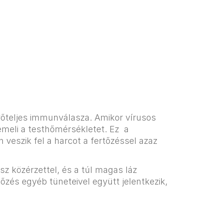
rőteljes immunválasza. Amikor vírusos
gemeli a testhőmérsékletet. Ez a
eszik fel a harcot a fertőzéssel azaz
z közérzettel, és a túl magas láz
tőzés egyéb tüneteivel együtt jelentkezik,