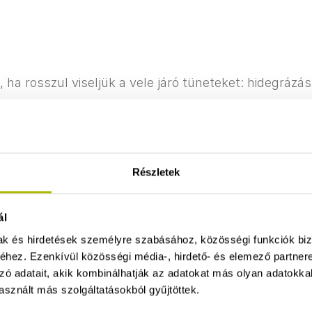
, ha rosszul viseljük a vele járó tüneteket: hidegrázá
lkezik láz- és fájdalomcsillapító hatással.
Részletek
ál
A lázcsillapítás során f
mak és hirdetések személyre szabásához, közösségi funkciók biz
 ​
A szervezet megfel
hez. Ezenkívül közösségi média-, hirdető- és elemező partner
elengedhetetlen a 
zó adatait, akik kombinálhatják az adatokat más olyan adatokka
esetén.
sznált más szolgáltatásokból gyűjtöttek.