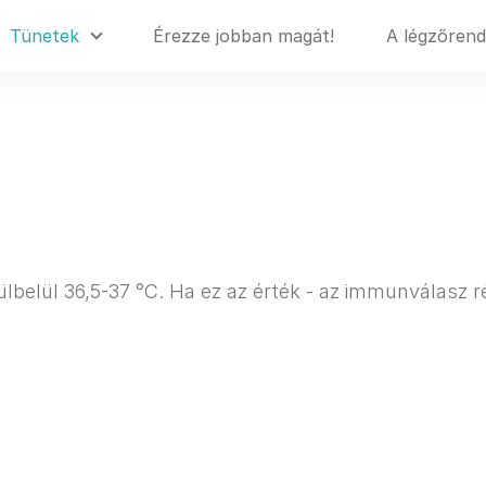
Tünetek
Érezze jobban magát!
A légzőrend
lbelül 36,5-37 °C. Ha ez az érték - az immunválasz 