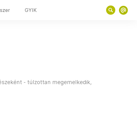
szer
GYIK
részeként - túlzottan megemelkedik,