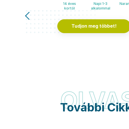
14 éves
Napi 1-3
Naran
kortól
alkalommal
Tudjon meg többet!
OLVA
További Cik