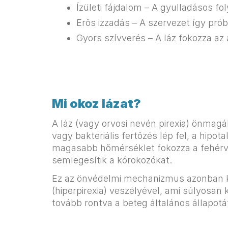
Ízületi fájdalom – A gyulladásos fol
Erős izzadás – A szervezet így pró
Gyors szívverés – A láz fokozza a
Mi okoz lázat?
A láz (vagy orvosi nevén pirexia) önmag
vagy bakteriális fertőzés lép fel, a hipo
magasabb hőmérséklet fokozza a fehérvé
semlegesítik a kórokozókat.
Ez az önvédelmi mechanizmus azonban kel
(hiperpirexia) veszélyével, ami súlyosan 
tovább rontva a beteg általános állapotá